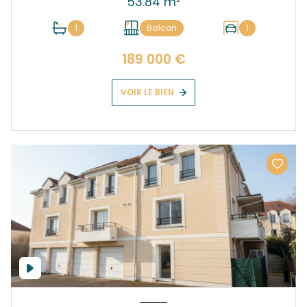
53.84 m²
1
Balcon
1
189 000 €
VOIR LE BIEN