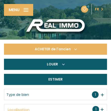
0
FR
MENU
ACHETER
de l'ancien
LOUER
De l'ancien
De l'immo pro
ESTIMER
à l'année
De l'immo pro
Type de bien
1
1
Localisation