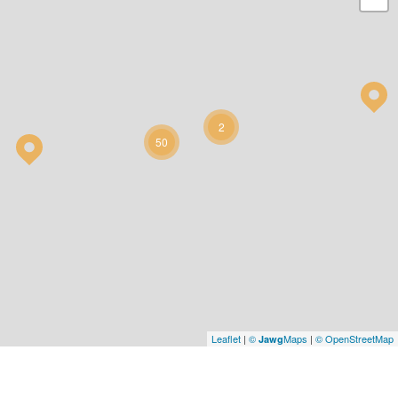
2
50
Leaflet
|
©
Maps
|
© OpenStreetMap
Jawg