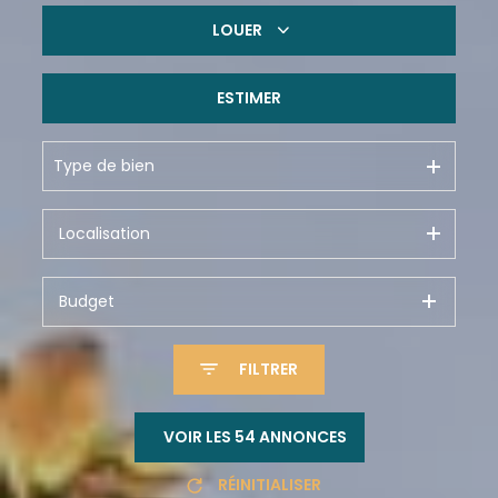
LOUER
De l'ancien
De l'immo pro
ESTIMER
à l'année
De l'immo pro
Type de bien
Budget
FILTRER
VOIR LES
54
ANNONCES
RÉINITIALISER