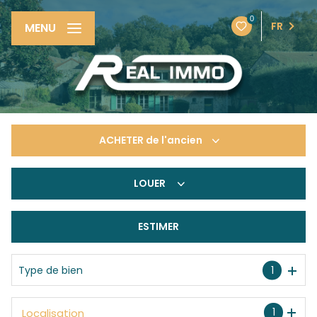
0
FR
MENU
ACHETER
de l'ancien
LOUER
De l'ancien
De l'immo pro
ESTIMER
à l'année
De l'immo pro
Type de bien
1
1
Localisation