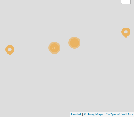
2
50
Leaflet
|
©
Maps
|
© OpenStreetMap
Jawg