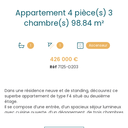
Appartement 4 pièce(s) 3
chambre(s) 98.84 m²
1
1
Ascenseur
426 000 €
Réf
7125-D203
Dans une résidence neuve et de standing, découvrez ce
superbe appartement de type F4 situé au deuxième
étage.
Il se compose d’une entrée, d’un spacieux séjour lumineux
avec cuisine ouverte, d’un dégagement, de trois chambres
dont une suite avec salle de douches et W.C., ainsi qu’une
salle de bains indépendante et un second W.C.