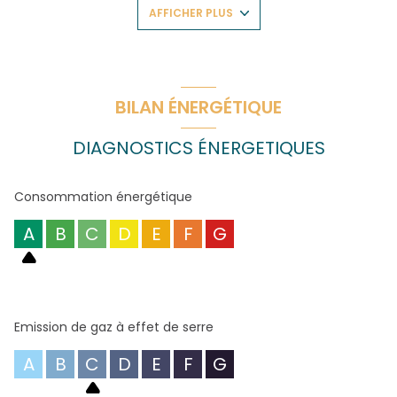
Vous profiterez également d’une agréable terrasse, idéale
AFFICHER PLUS
pour vos moments de détente.
Deux places de stationnement situées au sous-sol
complètent ce bien.
Cet appartement aux prestations modernes offre de
beaux volumes et un cadre de vie confortable, parfait pour
une famille.
BILAN ÉNERGÉTIQUE
À visiter sans tarder !
Logement loué nu via bail en date du 29/07/2025 loué
DIAGNOSTICS ÉNERGETIQUES
1350€ CC.
Consommation énergétique
A
B
C
D
E
F
G
Emission de gaz à effet de serre
A
B
C
D
E
F
G