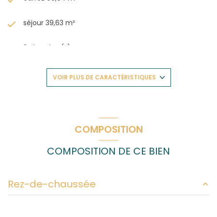
séjour 39,63 m²
3 chambre(s)
1 salle(s) de bain
VOIR PLUS DE CARACTÉRISTIQUES
1 salle(s) d'eau
construit en 2023
COMPOSITION
cuisine américaine (semi-équipée)
COMPOSITION DE CE BIEN
Chauffage individuel : radiateur (gaz)
Rez-de-chaussée
exposition Est-Ouest
entrée
7.88 m²