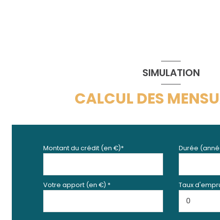
SIMULATION
CALCUL DES MENSU
Montant du crédit (en €)*
Durée (anné
Votre apport (en €) *
Taux d'empru