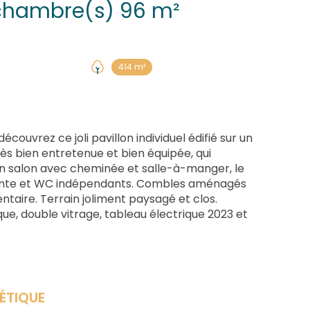
Maison 5 pièce(s) 4 chambre(s) 96 m²
414 m²
ouvrez ce joli pavillon individuel édifié sur un
très bien entretenue et bien équipée, qui
un salon avec cheminée et salle-à-manger, le
écente et WC indépendants. Combles aménagés
aire. Terrain joliment paysagé et clos.
ique, double vitrage, tableau électrique 2023 et
ÉTIQUE