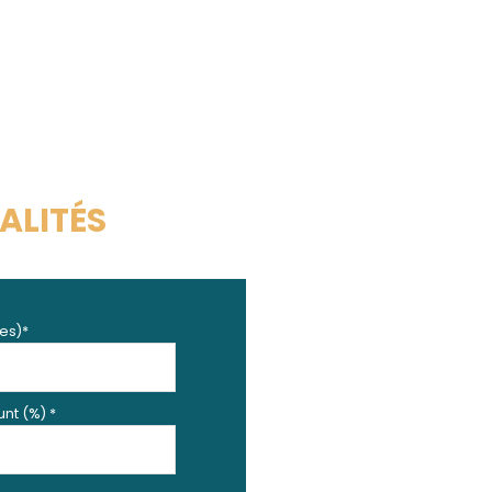
ALITÉS
es)*
nt (%) *