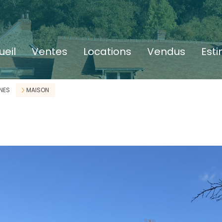
ueil
ventes
locations
vendus
est
NES
MAISON