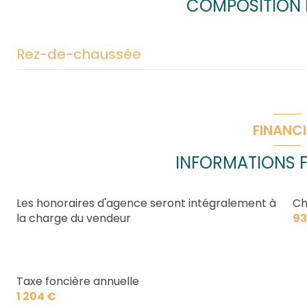
COMPOSITION D
interphone
Rez-de-chaussée
entrée
salon/sejour
FINANCI
cuisine
INFORMATIONS F
chambre
chambre
Les honoraires d'agence seront intégralement à
Ch
la charge du vendeur
93
chambre
salle d'eau
WC
Taxe foncière annuelle
1 204 €