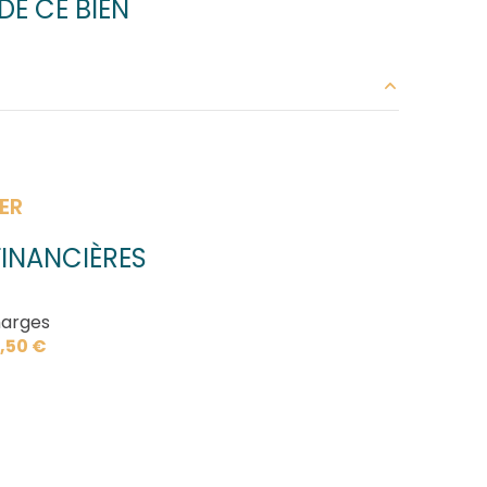
E CE BIEN
11.56 m²
29.70 m²
ER
11.40 m²
INANCIÈRES
9.30 m²
9.30 m²
arges
,50 €
10.75 m²
6.05 m²
1.45 m²