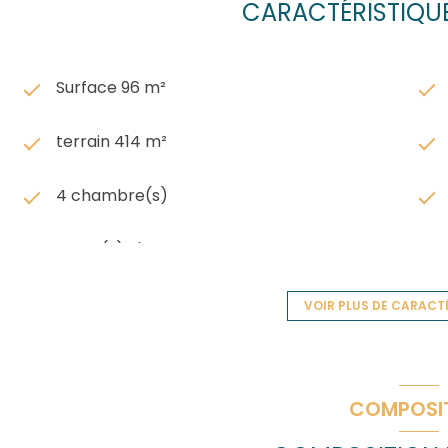
CARACTÉRISTIQUE
Surface 96 m²
terrain 414 m²
4 chambre(s)
1 salle(s) d'eau
cuisine séparée (équipée)
VOIR PLUS DE CARACT
1 garage(s)
COMPOSI
2 niveau(x)