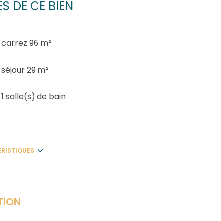
S DE CE BIEN
carrez 96 m²
séjour 29 m²
1 salle(s) de bain
construit en 1974
Chauffage central : radiateur (gaz)
ÉRISTIQUES
exposition Est-Ouest
TION
visiophone