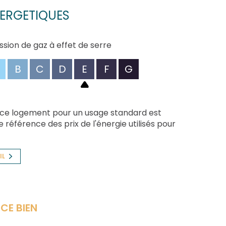
ERGETIQUES
ssion de gaz à effet de serre
B
C
D
E
F
G
 ce logement pour un usage standard est
 référence des prix de l'énergie utilisés pour
IL
CE BIEN