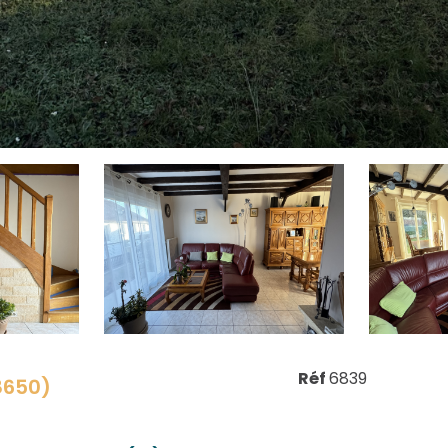
Réf
6839
8650)