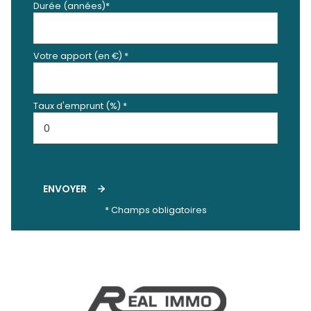
Durée (années)*
Votre apport (en €) *
Taux d'emprunt (%) *
ENVOYER
* Champs obligatoires