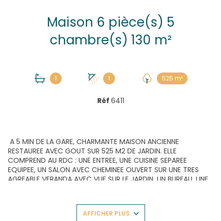
Maison 6 pièce(s) 5
chambre(s) 130 m²
1
1
525 m²
Réf
6411
A 5 MIN DE LA GARE, CHARMANTE MAISON ANCIENNE
RESTAUREE AVEC GOUT SUR 525 M2 DE JARDIN. ELLE
COMPREND AU RDC : UNE ENTREE, UNE CUISINE SEPAREE
EQUIPEE, UN SALON AVEC CHEMINEE OUVERT SUR UNE TRES
AGREABLE VERANDA AVEC VUE SUR LE JARDIN, UN BUREAU, UNE
SALLE D'EAU ET UN WC; A L'ETAGE : UN PALIER DESSERT TROIS
CHAMBRES PARQUETEES, UNE SALLE DE BAINS ET UN WC; DANS
LES COMBLES : DEUX CHAMBRES PARQUETEES;
AFFICHER PLUS
LES PLUS : CHAUDIERE FRISQUET DE 2018, TOUTES LES