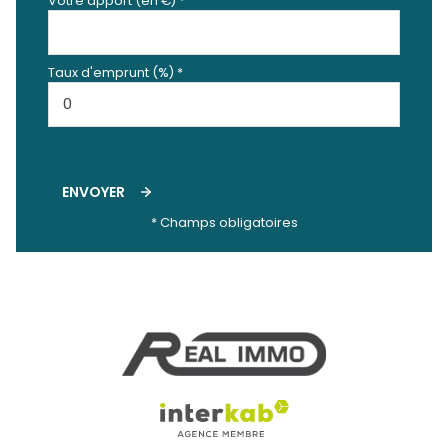
Votre apport (en €) *
Taux d'emprunt (%) *
ENVOYER
* Champs obligatoires