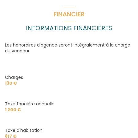
véranda
m²
chambre
parquet m²
terrasse
bureau
m²
FINANCIER
chambre
m²
arboré
salle d'eau
m²
salle de bain
m²
INFORMATIONS FINANCIÈRES
WC
m²
interphone
Les honoraires d'agence seront intégralement à la charge
du vendeur
Charges
130 €
Taxe foncière annuelle
1 200 €
Taxe d'habitation
817 €