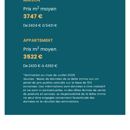
MAISON
2
Prix m
moyen
3747 €
De 3404 € à 5431 €
APPARTEMENT
2
Prix m
moyen
3522 €
De 2433 € à 4393 €
*Estimation au mois de Juillet 2026
Sources : Bases de données de La Boîte Immo, sur un
panel de prix publics calculés sur la base de 160
annonces. Ces informations sont données à titre indicatif
et ne sont ni contractuelles, ni des offres fermes de vente
de produits et services. La responsabilité de la Boîte Immo
ne peut être engagée concernant l'exactitude des
données et le résultat des estimations.