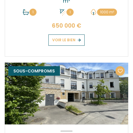
m²
1
1
1000 m²
650 000 €
VOIR LE BIEN
SOUS-COMPROMIS