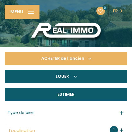
0
FR
MENU
ACHETER
de l'ancien
LOUER
De l'ancien
De l'immo pro
ESTIMER
à l'année
De l'immo pro
Type de bien
1
Localisation