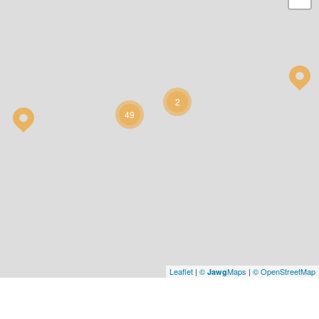
2
49
Leaflet
|
©
Maps
|
© OpenStreetMap
Jawg