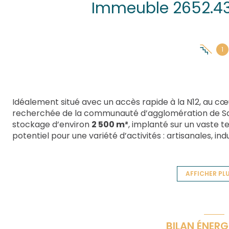
1
Idéalement situé avec un accès rapide à la N12, au cœ
recherchée de la communauté d’agglomération de Sa
stockage d’environ
2 500 m²
, implanté sur un vaste t
potentiel pour une variété d’activités : artisanales, in
Le site bénéficie d’une excellente visibilité, de beaux
place à de nombreuses possibilités d’aménagement ou
Un bien rare sur le marché, idéal pour implanter ou d
AFFICHER PL
pleine expansion.
BILAN ÉNERG