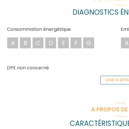
DIAGNOSTICS ÉN
Consommation énergétique
Emi
A
B
C
D
E
F
G
A
DPE non concerné
VOIR LE DÉTA
A PROPOS DE 
CARACTÉRISTIQUE