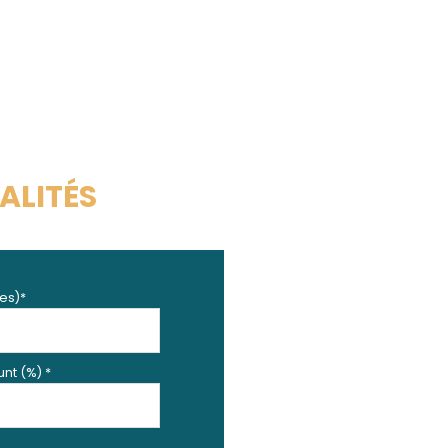
ALITÉS
es)*
nt (%) *