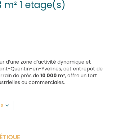
Immeuble 2652.43 m² 1 etage(s)
ur d’une zone d’activité dynamique et
int-Quentin-en-Yvelines, cet entrepôt de
errain de près de
10 000 m²
, offre un fort
dustrielles ou commerciales.
 volumes et d’une grande modularité, laissant
 d’extension selon vos besoins.
évelopper votre activité dans un secteur en
US
ÉTIQUE