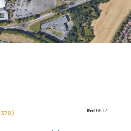
Réf
6907
8370)