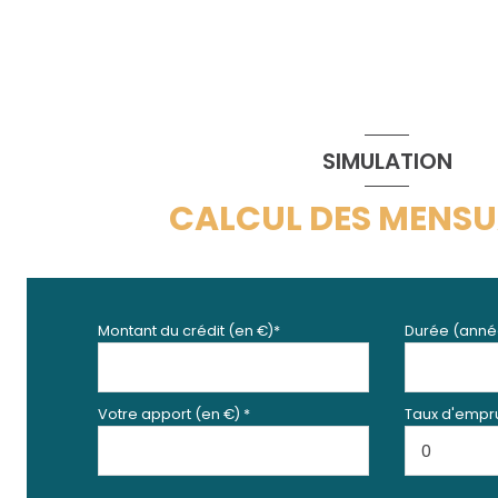
SIMULATION
CALCUL DES MENSU
Montant du crédit (en €)*
Durée (anné
Votre apport (en €) *
Taux d'empru