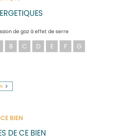
ERGETIQUES
ssion de gaz à effet de serre
B
C
D
E
F
G
IL
CE BIEN
S DE CE BIEN