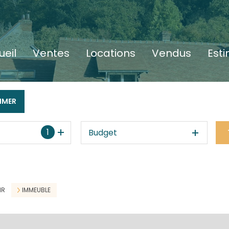
ueil
ventes
locations
vendus
est
IMER
1
Budget
IR
IMMEUBLE