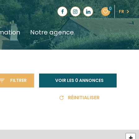
0
FR
imation
notre agence
FILTRER
VOIR LES
0
ANNONCES
RÉINITIALISER
+