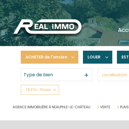
acc
ACHETER
de l'ancien
LOUER
EST
Type de bien
Localisation
De l'ancien
à l'année
De l'immo pro
De l'immo pro
78370 - Plaisir
AGENCE IMMOBILIÈRE À NEAUPHLE-LE-CHÂTEAU
VENTE
PLAIS