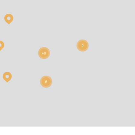
2
40
6