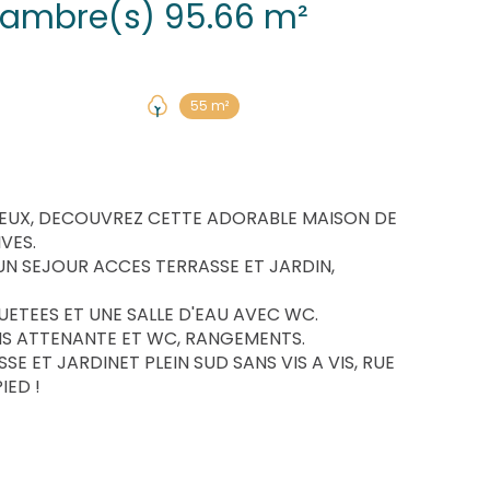
Maison 4 pièce(s) 3 chambre(s) 95.66 m²
55 m²
VIEUX, DECOUVREZ CETTE ADORABLE MAISON DE
VES.
 UN SEJOUR ACCES TERRASSE ET JARDIN,
UETEES ET UNE SALLE D'EAU AVEC WC.
NS ATTENANTE ET WC, RANGEMENTS.
SE ET JARDINET PLEIN SUD SANS VIS A VIS, RUE
IED !