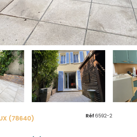
Réf
6592-2
UX (78640)