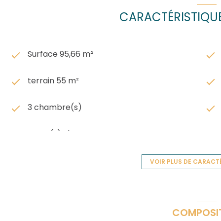
CARACTÉRISTIQUE
Surface 95,66 m²
terrain 55 m²
3 chambre(s)
1 salle(s) d'eau
VOIR PLUS DE CARACT
cuisine américaine (semi-équipée)
2 parking(s)
COMPOSI