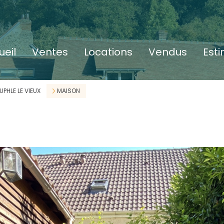
ueil
ventes
locations
vendus
est
UPHLE LE VIEUX
MAISON