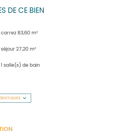
S DE CE BIEN
carrez 83,60 m²
séjour 27,20 m²
1 salle(s) de bain
construit en 1995
Chauffage individuel : radiateur
ÉRISTIQUES
(electrique)
exposition Sud
TION