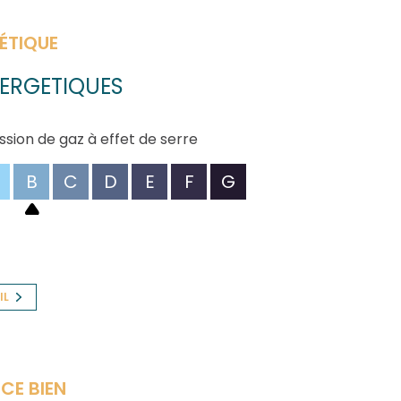
ÉTIQUE
ERGETIQUES
ssion de gaz à effet de serre
B
C
D
E
F
G
IL
CE BIEN