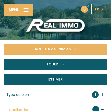
0
FR
MENU
ACHETER
de l'ancien
LOUER
De l'ancien
De l'immo pro
ESTIMER
à l'année
De l'immo pro
Type de bien
1
1
Localisation