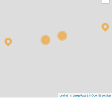
2
50
Leaflet
|
©
Maps
|
© OpenStreetMap
Jawg