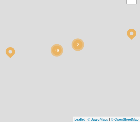
2
49
Leaflet
|
©
Maps
|
© OpenStreetMap
Jawg