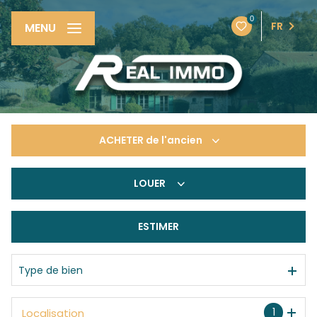
0
FR
MENU
ACHETER
de l'ancien
LOUER
De l'ancien
De l'immo pro
ESTIMER
à l'année
De l'immo pro
Type de bien
1
Localisation