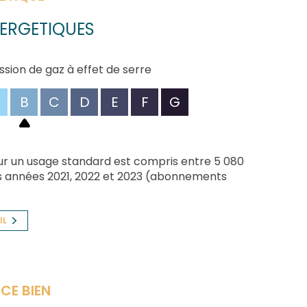
u terrain plat et paysagé avec goût. Pour
présent votre agence REAL IMMO
ERGETIQUES
ssion de gaz à effet de serre
B
C
D
E
F
G
r un usage standard est compris entre 5 080
les années 2021, 2022 et 2023 (abonnements
IL
CE BIEN