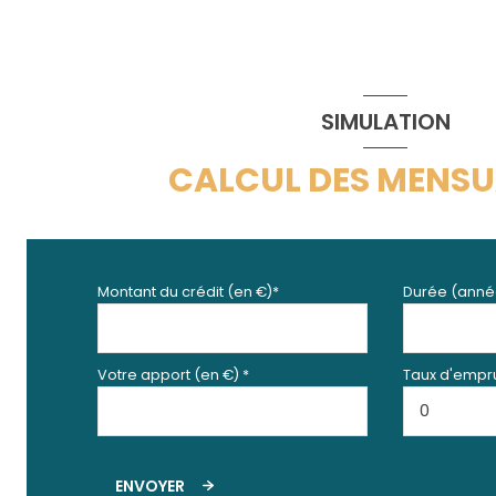
reception
SIMULATION
CALCUL DES MENSU
Montant du crédit (en €)*
Durée (anné
Votre apport (en €) *
Taux d'empru
ENVOYER