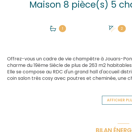
1
2
Offrez-vous un cadre de vie champêtre à Jouars-Pon
charme du 19ème Siècle de plus de 263 m2 habitables
Elle se compose au RDC d'un grand hall d'accueil distr
coin salon très cosy avec poutres et cheminée, une ch
invités, une buanderie; en demi-niveau : une belle sal
cheminée et pierres apparentes, un autre WC et une 
un espace nuit comprenant trois chambres dont une av
AFFICHER PL
bains et deux dressings. En annexe: Une grange à l'an
et une grande pièce aménagée actuellement en salle
à un escalier extérieur. Les atouts :Bel environnement
très jolies prestations à l'ancienne conférant un cha
BILAN ÉNERG
vitrage, pompe à chaleur, clim réversible, dépendance