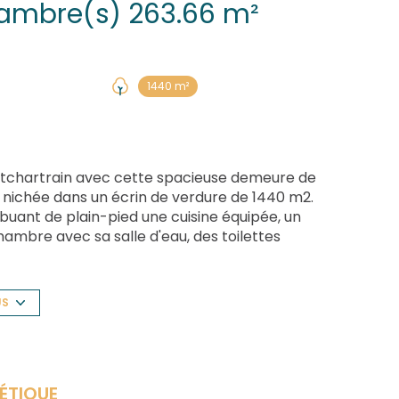
Maison 8 pièce(s) 5 chambre(s) 263.66 m²
1440 m²
tchartrain avec cette spacieuse demeure de
 nichée dans un écrin de verdure de 1440 m2.
ibuant de plain-pied une cuisine équipée, un
ambre avec sa salle d'eau, des toilettes
le à manger, un espace séjour bibliothèque avec
deuxième chambre de plus de 17 m2. A l'étage:
ec terrasse, une salle d'eau, une salle de
US
cienne à usage de garage, une belle cave à vins
 de sport avec son accès indépendant grâce
 très calme, poutres et pierres apparentes,
rme certain à cette demeure, fenêtres double
ÉTIQUE
, grande cour pavée sur le devant de la