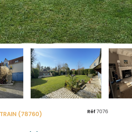
Réf
7076
RAIN (78760)