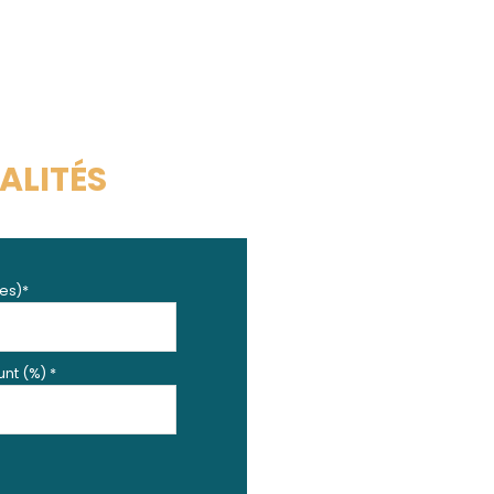
29.32 m²
ALITÉS
es)*
nt (%) *