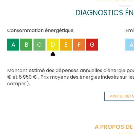
propriété permettant un accès aisé aux véhicules. Bea
visiter cette propriété de charme, contactez dès à 
DIAGNOSTICS ÉN
Consommation énergétique
Emi
A
B
C
D
E
F
G
A
Montant estimé des dépenses annuelles d'énergie pou
€ et 6 950 € . Prix moyens des énergies indexés sur 
compris).
VOIR LE DÉTA
A PROPOS DE 