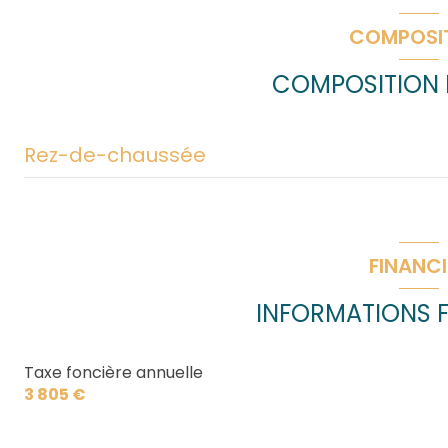
COMPOSI
COMPOSITION D
Rez-de-chaussée
entrée
salon/sejour
FINANCI
cuisine
INFORMATIONS F
chambre
salle d'eau
Taxe foncière annuelle
3 805 €
WC
buanderie