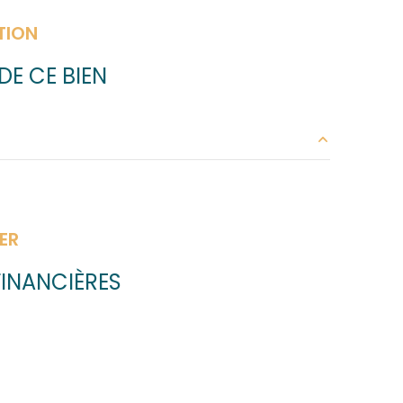
TION
E CE BIEN
25.64 m²
20.39 m²
ER
13.42 m²
INANCIÈRES
11.91 m²
4.32 m²
1.15 m²
4.18 m²