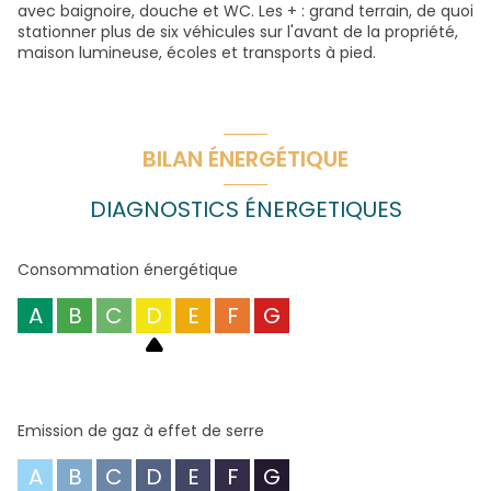
avec baignoire, douche et WC. Les + : grand terrain, de quoi
stationner plus de six véhicules sur l'avant de la propriété,
maison lumineuse, écoles et transports à pied.
BILAN ÉNERGÉTIQUE
DIAGNOSTICS ÉNERGETIQUES
Consommation énergétique
A
B
C
D
E
F
G
Emission de gaz à effet de serre
A
B
C
D
E
F
G