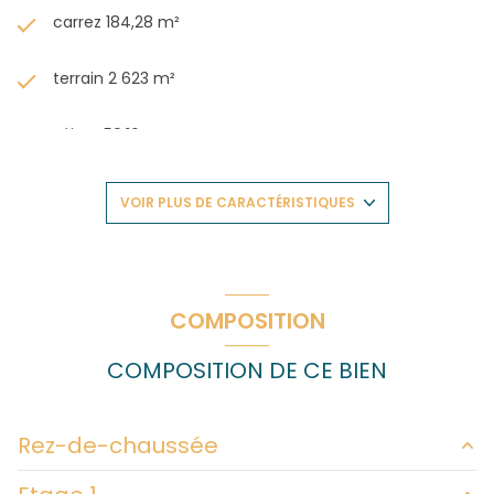
carrez 184,28 m²
terrain 2 623 m²
séjour 59,16 m²
5 chambre(s)
VOIR PLUS DE CARACTÉRISTIQUES
1 salle(s) de bain
construit en 2005
COMPOSITION
cuisine séparée (équipée)
COMPOSITION DE CE BIEN
Chauffage individuel : radiateur (electrique)
Rez-de-chaussée
exposition Sud-Ouest