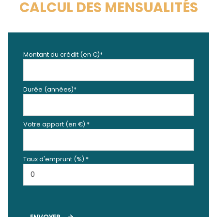
CALCUL DES MENSUALITÉS
Montant du crédit (en €)*
Durée (années)*
Votre apport (en €) *
Taux d'emprunt (%) *
ENVOYER