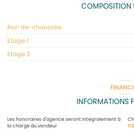
COMPOSITION D
terrasse
Rez-de-chaussée
Etage 1
entrée
Etage 2
Dégagement
Dégagement
chambre
chambre
chambre
salle d'eau
dressing
bureau
FINANCI
cuisine
chambre
INFORMATIONS F
salon/sejour
chambre
WC
salle de bain
Les honoraires d'agence seront intégralement à
Ch
la charge du vendeur
11
dressing