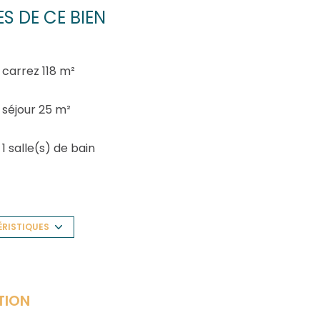
S DE CE BIEN
carrez 118 m²
séjour 25 m²
1 salle(s) de bain
construit en 1975
Chauffage individuel : radiateur (gaz)
ÉRISTIQUES
exposition Sud
TION
2 niveau(x)