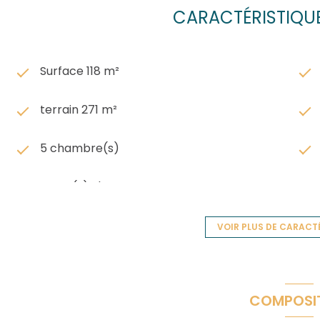
CARACTÉRISTIQUE
Surface 118 m²
terrain 271 m²
5 chambre(s)
1 salle(s) d'eau
cuisine séparée (équipée)
VOIR PLUS DE CARACT
1 garage(s)
COMPOSI
1 côté(s) mitoyen(s)