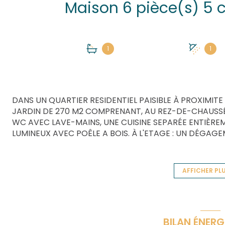
1
1
DANS UN QUARTIER RESIDENTIEL PAISIBLE À PROXIMITE
JARDIN DE 270 M2 COMPRENANT, AU REZ-DE-CHAUSSÉ
WC AVEC LAVE-MAINS, UNE CUISINE SEPARÉE ENTIÈR
LUMINEUX AVEC POÊLE A BOIS. À L'ETAGE : UN DÉGA
AVEC DRESSING INDÉPENDANT, UNE SALLE DE BAINS A
CHAMBRE D'APPOINT ET BUREAU.
EN ANNEXE : UN GARAGE AVEC BUANDERIE ET GRENIER
AFFICHER PL
LES PLUS : TOITURE AVEC VELUX COMBLES ET ISOLATIO
CHAPPEE DE 2018. HUISSERIES EN PVC DOUBLE VITRAGE 
GARAGE MOTORISÉE.
QUARTIER FAMILIAL À DEUX PAS DES ÉCOLES. COMMER
BILAN ÉNERG