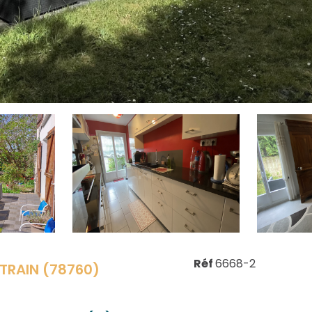
Réf
6668-2
RAIN (78760)