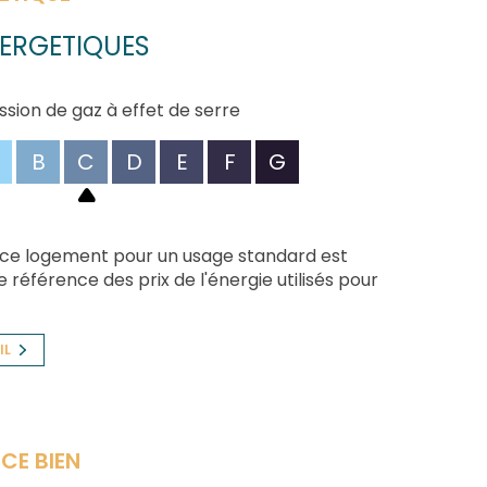
ERGETIQUES
ssion de gaz à effet de serre
B
C
D
E
F
G
 ce logement pour un usage standard est
 référence des prix de l'énergie utilisés pour
IL
CE BIEN