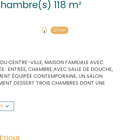
Maison 6 pièce(s) 5 chambre(s) 118 m²
271 m²
 DU CENTRE-VILLE, MAISON FAMILIALE AVEC
E : ENTRÉE, CHAMBRE AVEC SALLE DE DOUCHE,
EMENT ÉQUIPÉE CONTEMPORAINE, UN SALON
GEMENT DESSERT TROIS CHAMBRES DONT UNE
VEC WC, UN DRESSING. COMBLES AMÉNAGÉS EN
 DE RANGEMENT.
US
N REFAITS EN 2018. CHAUDIÈRE AU GAZ
DE 2011. CUISINE ÉQUIPÉE RÉCENTE. PORTE DE
CES ET TRANSPORTS.
ÉTIQUE