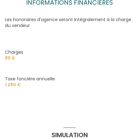
Dégagement
1 m²
INFORMATIONS FINANCIÈRES
chambre
9.03 m²
salle de bain
3.86 m²
Les honoraires d'agence seront intégralement à la charge
du vendeur
salon/sejour
28.61 m²
Charges
85 €
Taxe foncière annuelle
1 280 €
SIMULATION