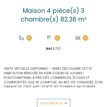
Maison 4 pièce(s) 3
chambre(s) 82.36 m²
1
1
1
Réf
6757
VISITE VIRTUELLE DISPONIBLE - VENEZ DÉCOUVRIR CETTE
HABITATION RÉNOVÉE EN PLEIN COEUR DE JOUARS-
PONTCHARTRAIN, À PIED DES COMMERCES, ÉCOLES ET
COMMODITÉS. ELLE SE COMPOSE, AU REZ-DE-CHAUSSÉE, D'UN
GARAGE DE 22M2 AVEC PORTE SECTIONNELLE MOTORISÉE,
D'UNE PARTIE BUANDERIE CHAUFFERIE POUVANT FAIRE OFFICE
DE BUREAU DE 16M2 ET D'UN STUDIO INDÉPENDANT DE 20M2
AVEC SALLE D'EAU, CHAMBRE ET ESPACE KITCHENETTE. À
AFFICHER PLUS
L'ÉTAGE, UN DÉGAGEMENT DESSERT DEUX CHAMBRES