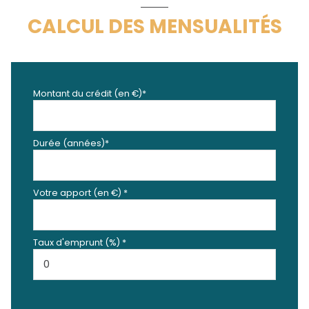
CALCUL DES MENSUALITÉS
Montant du crédit (en €)*
Durée (années)*
Votre apport (en €) *
Taux d'emprunt (%) *