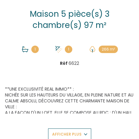
Maison 5 pièce(s) 3
chambre(s) 97 m²
1
1
266 m²
Réf
6622
**UNE EXCLUSIVITÉ REAL IMMO** :
NICHÉE SUR LES HAUTEURS DU VILLAGE, EN PLEINE NATURE ET AU
CALME ABSOLU, DÉCOUVREZ CETTE CHARMANTE MAISON DE
VILLE :
A LA FAÇON D'UN LOFT, ELLE SE COMPOSE AU RDC : D'UN HALL
D'ENTRÉE, D' UNE CHAMBRE, SALLE DE BAINS AVEC WC, UN
GARAGE AMÉNAGÉ AVEC RANGEMENTS ET COIN BUANDERIE ;
À L'ÉTAGE : SPACIEUSE PIÈCE À VIVRE DE PLUS DE 40M2
AFFICHER PLUS
TRAVERSANTE, CUISINE OUVERTE AVEC ILOT CENTRAL, ACCÈS