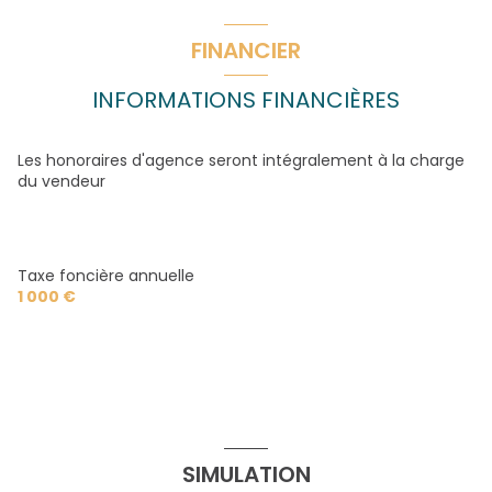
salle de bain
5.67 m²
1 côté(s) mitoyen(s)
salle d'eau
2.27 m²
FINANCIER
bureau
7.62 m²
2 niveau(x)
INFORMATIONS FINANCIÈRES
terrasse
Les honoraires d'agence seront intégralement à la charge
du vendeur
arboré
Taxe foncière annuelle
1 000 €
SIMULATION