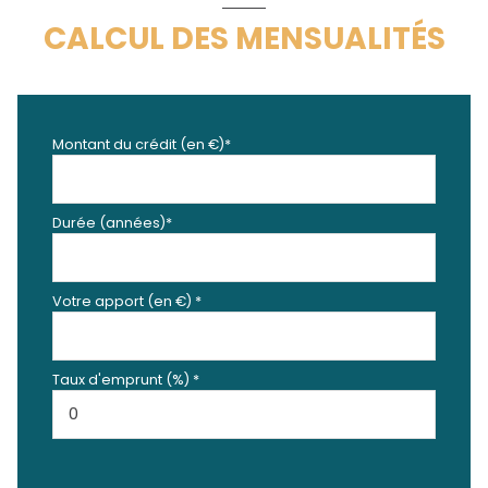
CALCUL DES MENSUALITÉS
Montant du crédit (en €)*
Durée (années)*
Votre apport (en €) *
Taux d'emprunt (%) *