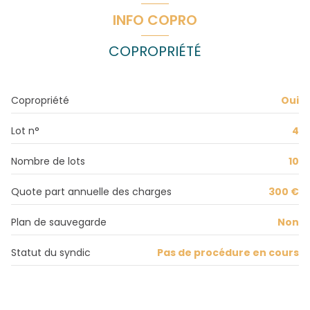
chambre
10.41 m²
INFO COPRO
salle d'eau
5.32 m²
COPROPRIÉTÉ
salon/sejour
42.97 m²
cave
18.80 m²
Copropriété
Oui
Lot n°
4
Nombre de lots
10
Quote part annuelle des charges
300 €
Plan de sauvegarde
Non
Statut du syndic
Pas de procédure en cours