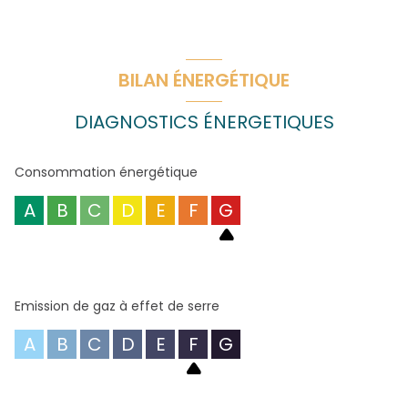
BILAN ÉNERGÉTIQUE
DIAGNOSTICS ÉNERGETIQUES
Consommation énergétique
A
B
C
D
E
F
G
Emission de gaz à effet de serre
A
B
C
D
E
F
G