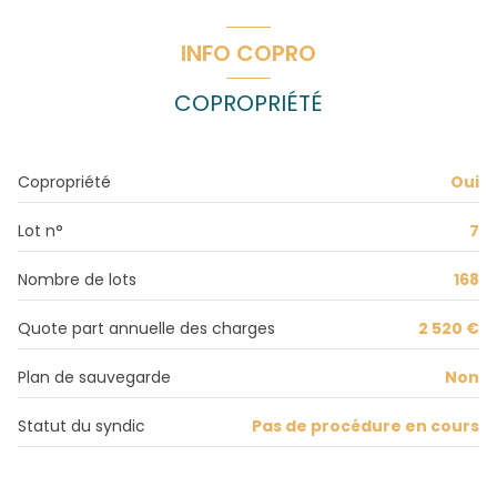
1 niveau(x)
Rangement
0.76 m²
INFO COPRO
3ème étage
salon/sejour
21.49 m²
COPROPRIÉTÉ
cuisine
9.80 m²
3 étage(s)
Dégagement
3.76 m²
Copropriété
Oui
vue Dégagée
chambre
10.86 m²
chambre
13.95 m²
Lot n°
7
cave
salle de bain
3.90 m²
Nombre de lots
168
balcon
WC
0.83 m²
Quote part annuelle des charges
2 520 €
balcon
m²
Plan de sauvegarde
Non
Statut du syndic
Pas de procédure en cours