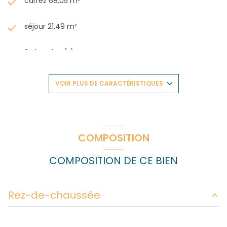
carrez 68,05 m²
séjour 21,49 m²
2 chambre(s)
1 salle(s) de bain
VOIR PLUS DE CARACTÉRISTIQUES
construit en 1970
cuisine séparée
COMPOSITION
Chauffage collectif : radiateur (gaz de ville)
COMPOSITION DE CE BIEN
1 garage(s)
Rez-de-chaussée
exposition Sud-Est
entrée
2.70 m²