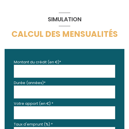
SIMULATION
CALCUL DES MENSUALITÉS
Montant du crédit (en €)*
Durée (années)*
Votre apport (en €) *
Taux d'emprunt (%) *