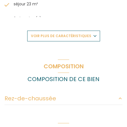
séjour 23 m²
2 chambre(s)
1 salle(s) de bain
VOIR PLUS DE CARACTÉRISTIQUES
construit en 1970
cuisine séparée (équipée)
COMPOSITION
Chauffage collectif : radiateur (gaz)
COMPOSITION DE CE BIEN
exposition Sud-Ouest
Rez-de-chaussée
1 niveau(x)
entrée
2.72 m²
2ème étage
cuisine
10.13 m²