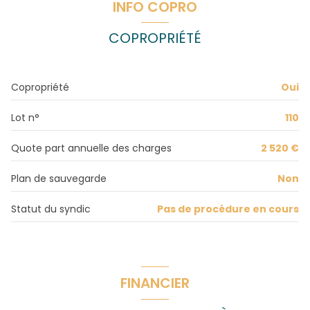
INFO COPRO
3 étage(s)
salon/sejour
23.09 m²
COPROPRIÉTÉ
Placard
0.72 m²
vue Dégagée
Dégagement
3.74 m²
Copropriété
Oui
balcon
chambre
11.80 m²
WC
1.11 m²
Lot n°
110
interphone
salle de bain
4.42 m²
Quote part annuelle des charges
2 520 €
chambre
12.75 m²
Plan de sauvegarde
Non
Statut du syndic
Pas de procédure en cours
FINANCIER