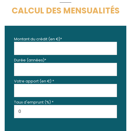
CALCUL DES MENSUALITÉS
Montant du crédit (en €)*
Durée (années)*
Votre apport (en €) *
Taux d'emprunt (%) *