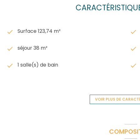
CARACTÉRISTIQUE
Surface 123,74 m²
séjour 38 m²
1 salle(s) de bain
construit en 2007
Chauffage individuel : radiateur (gaz)
VOIR PLUS DE CARACT
1 côté(s) mitoyen(s)
COMPOSI
terrasse