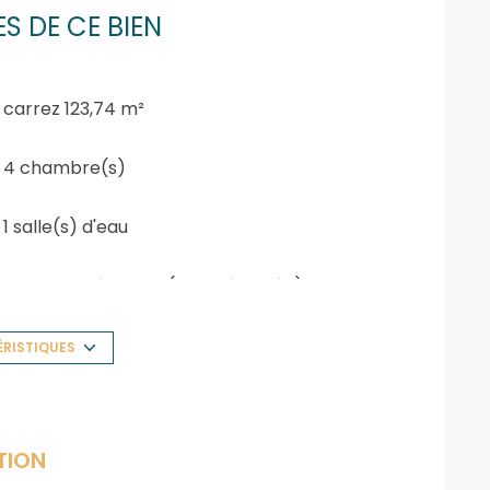
S DE CE BIEN
carrez 123,74 m²
4 chambre(s)
1 salle(s) d'eau
cuisine américaine (semi-équipée)
1 garage(s)
ÉRISTIQUES
1 niveau(x)
TION