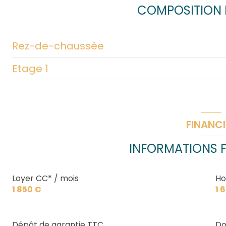
COMPOSITION D
Rez-de-chaussée
Etage 1
entrée
salon/sejour
Dégagement
cuisine
chambre
FINANCI
WC
chambre
INFORMATIONS F
garage
chambre
chambre
Loyer CC* / mois
Ho
1 850 €
1 
salle d'eau
salle de bain
Dépôt de garantie TTC
Do