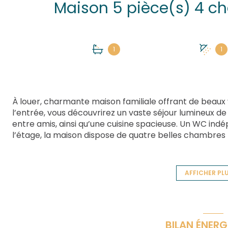
1
1
À louer, charmante maison familiale offrant de beaux
l’entrée, vous découvrirez un vaste séjour lumineux de
entre amis, ainsi qu’une cuisine spacieuse. Un WC in
l’étage, la maison dispose de quatre belles chambres
famille, dont une suite parentale avec sa salle d’eau 
parfait pour profiter d’un moment de détente en toute
salle de bains ainsi qu’un second WC indépendant pour
AFFICHER PL
attenant à la maison vient compléter ce bien, avec un
également d’un extérieur agréable comprenant un peti
jardin à l’arrière, idéal pour profiter des beaux jours
apprécié des familles, avec une école située à seulem
BILAN ÉNERG
maison fonctionnelle et chaleureuse est idéale pour u