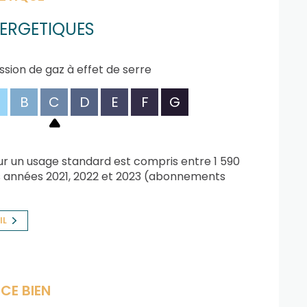
ERGETIQUES
ssion de gaz à effet de serre
B
C
D
E
F
G
r un usage standard est compris entre 1 590
les années 2021, 2022 et 2023 (abonnements
IL
CE BIEN