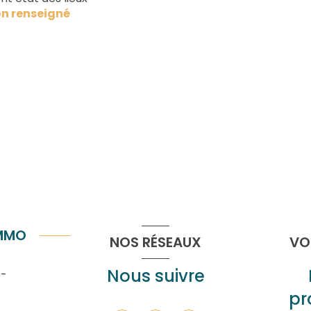
1.39 m²
n renseigné
IMMO
NOS RÉSEAUX
VO
Nous suivre
e-
pr