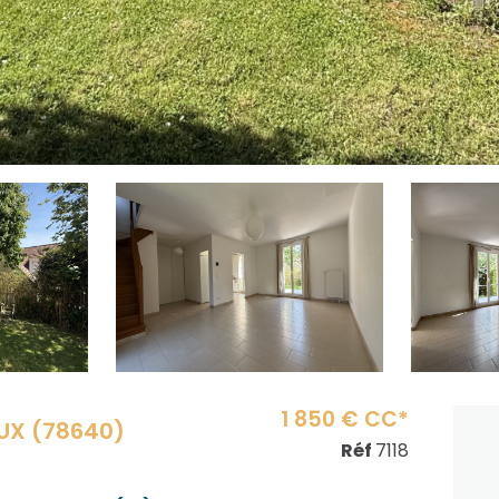
1 850 € CC*
UX (78640)
Réf
7118