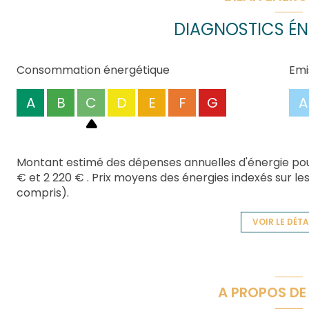
tranquillité.
DIAGNOSTICS ÉN
Consommation énergétique
Emi
A
B
C
D
E
F
G
A
Montant estimé des dépenses annuelles d'énergie pou
€ et 2 220 € . Prix moyens des énergies indexés sur 
compris).
VOIR LE DÉTA
A PROPOS DE 