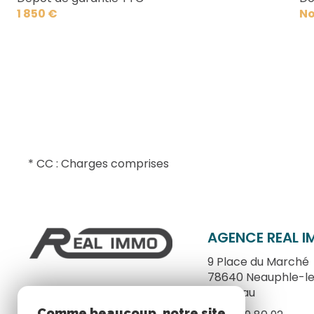
WC
1 850 €
No
* CC : Charges comprises
AGENCE REAL 
9 Place du Marché
78640
Neauphle-l
Château
Comme beaucoup, notre site