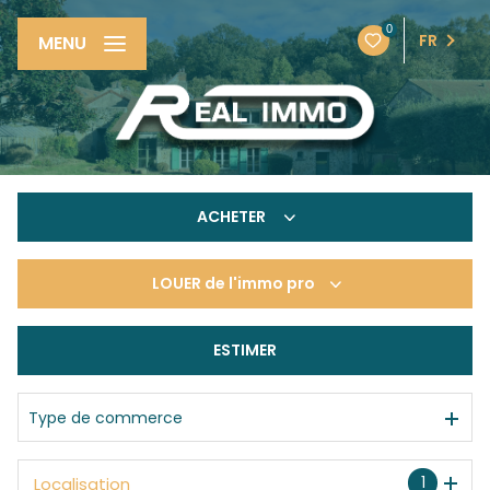
0
FR
MENU
ACHETER
LOUER
de l'immo pro
De l'ancien
De l'immo pro
ESTIMER
à l'année
De l'immo pro
Type de commerce
1
Localisation